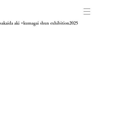
sakaida aki ×kumagai shun exhibition2025