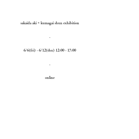
sakaida aki × kumagai shun exhibition
.
6/6(fri) - 6/12(thu) 12:00 - 17:00
.
online
6/15(sun) 0:00 - 6/20(fri) 0:00
コメント