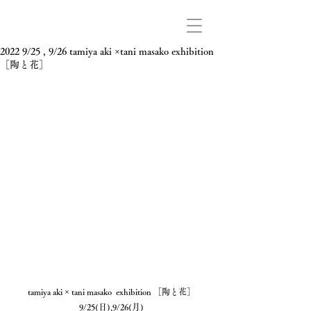
2022 9/25 , 9/26 tamiya aki ×tani masako exhibition
［陶と花］
tamiya aki × tani masako  exhibition ［陶と花］
9/25(日),9/26(月)